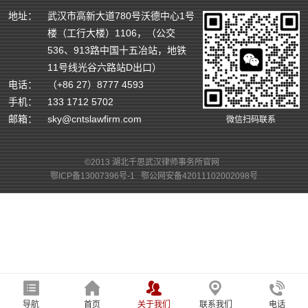
地址：
武汉市高新大道780号沃德中心1号
楼（工行大楼）1106，（公交
536、913路中国十五冶站，地铁
11号线光谷六路站D出口）
电话：
（+86 27）8777 4593
手机：
133 1712 5702
邮箱：
sky@cntslawfirm.com
微信扫码联系
©2013 湖北千思武汉律师事务所官网
鄂ICP备13007396号-1
鄂公网安备42011102002098号
导航
首页
关于我们
联系我们
电话