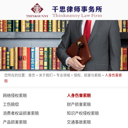
您所在的位置：
首页
>
关于我们
>
专业领域
>
侵权、损害与索赔
>
人身伤害索
赔
网络侵权索赔
人身伤害索赔
工伤赔偿
财产损害索赔
消费者权益损害索赔
知识产权侵权索赔
产品损害索赔
交通事故索赔