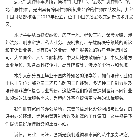
湖北千思律师事务所，简称“千思律师”、“武汉千思律师”、“湖
北千思律师”，是由具有跨国律师所执业经验的律师团队发起，并经
中国司法部核准于2013年设立，位于中国光谷武汉东湖新技术开发
区。
本所主要从事投资融资、房产土地、建设工程、保险索赔、涉
外法务、刑事辩护、私人业务、强制执行、争端解决等领域的诉讼
和非诉讼业务，具有良好的业绩。我们服务过的客户包括跨国公
司、大型国企、大型金融机构、中央及地方政府部门、中央及地方
事业单位、知名高科技企业、高等院校等，涉及多个行业和领域。
本所大部分员工毕业于国内外知名的法学院，拥有法律专业硕
士以上学位；部分员工还具有跨国工作经验，多语种工作能力以及
法律和非法律复合专业背景。这使得我们能够更深刻理解不同行业
和领域的法律服务需求，为境内外客户提供更完善的法律服务。
我们拥有宽阔的办公场所，完善的信息化办公网络与设备，良
好的办公环境，优越的管理制度以及和谐的工作氛围，这些都是我
们提供良好法律服务的重要基础。
诚信，专业，专注，创新是我们遵循和崇尚的法律服务理念。