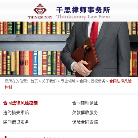
您所在的位置：
首页
>
关于我们
>
专业领域
>
合同与债权债务
>
合同法律风险
控制
合同法律风险控制
合同律师见证
违约损失索赔
欠款催收服务
民间借贷服务
保险合同索赔