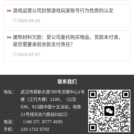
游戏运营公司封禁游戏玩家账号行为性质的认定
2023-08-20
建筑材料欠款：受公司委托购买物品，货款未付清，
是否需要承担余款支付责任？
2023-07-07
联系我们
地址：
武汉市高新大道780号沃德中心1号
楼（工行大楼）1106，（公交
536、913路中国十五冶站，地铁
11号线光谷六路站D出口）
电话：
（+86 27）8777 4593
手机：
133 1712 5702