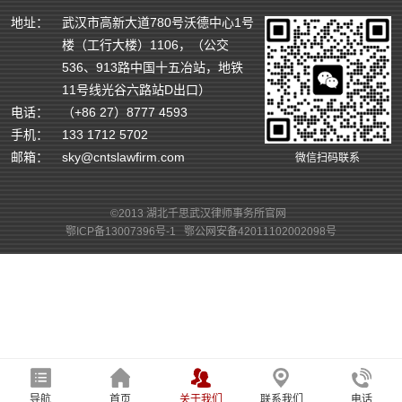
地址：
武汉市高新大道780号沃德中心1号
楼（工行大楼）1106，（公交
536、913路中国十五冶站，地铁
11号线光谷六路站D出口）
电话：
（+86 27）8777 4593
手机：
133 1712 5702
邮箱：
sky@cntslawfirm.com
微信扫码联系
©2013 湖北千思武汉律师事务所官网
鄂ICP备13007396号-1
鄂公网安备42011102002098号
导航
首页
关于我们
联系我们
电话