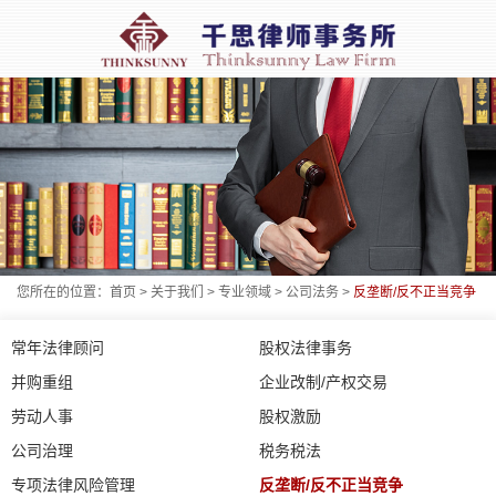
您所在的位置：
首页
>
关于我们
>
专业领域
>
公司法务
>
反垄断/反不正当竞争
常年法律顾问
股权法律事务
并购重组
企业改制/产权交易
劳动人事
股权激励
公司治理
税务税法
专项法律风险管理
反垄断/反不正当竞争