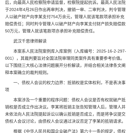
后，向最高人民检察院申请监督，检察院提起抗诉。最高人民法院
于2024年4月26日作出再审判决，撤销一审、二审判决，判令管理
人以破产财产向李某支付754万余元，管理人就该笔款项承担补充
赔偿责任；同时判令管理人以破产财产向李某支付财产损失赔偿款
50万元，管理人就该笔款项亦承担补充赔偿责任。
武汉千思律师解读
本案系人民法院案例库入库案例（入库编号：2025-16-2-297-
001），其裁判要旨对全国法院审理同类案件具有重要参考价值。
以下围绕三大核心法律问题展开分析解读，并结合相关法律条文阐
释本案确立的裁判规则。
一、债权人会议的权力边界：抵销权是实体权利，不是表决事
项
本案涉及一个重要的程序问题：债权人会议是否有权就破产抵
销权是否成立作出决议。李某将抵销主张告知管理人后，管理人并
未依法向人民法院提起诉讼以确认抵销是否成立，而是将争议提交
债权人会议讨论，由债权人会议通过决议否定了李某的抵销请求。
根据《中华人民共和国企业破产法》第六十一条的规定，债权