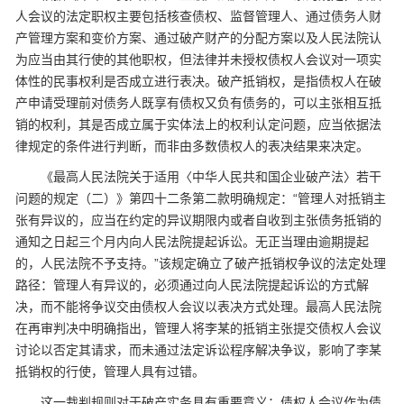
人会议的法定职权主要包括核查债权、监督管理人、通过债务人财
产管理方案和变价方案、通过破产财产的分配方案以及人民法院认
为应当由其行使的其他职权，但法律并未授权债权人会议对一项实
体性的民事权利是否成立进行表决。破产抵销权，是指债权人在破
产申请受理前对债务人既享有债权又负有债务的，可以主张相互抵
销的权利，其是否成立属于实体法上的权利认定问题，应当依据法
律规定的条件进行判断，而非由多数债权人的表决结果来决定。
《最高人民法院关于适用〈中华人民共和国企业破产法〉若干
问题的规定（二）》第四十二条第二款明确规定：“管理人对抵销主
张有异议的，应当在约定的异议期限内或者自收到主张债务抵销的
通知之日起三个月内向人民法院提起诉讼。无正当理由逾期提起
的，人民法院不予支持。”该规定确立了破产抵销权争议的法定处理
路径：管理人有异议的，必须通过向人民法院提起诉讼的方式解
决，而不能将争议交由债权人会议以表决方式处理。最高人民法院
在再审判决中明确指出，管理人将李某的抵销主张提交债权人会议
讨论以否定其请求，而未通过法定诉讼程序解决争议，影响了李某
抵销权的行使，管理人具有过错。
这一裁判规则对于破产实务具有重要意义：债权人会议作为债