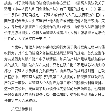
损害。对于此种损害的赔偿顺序和各方责任，《最高人民法院关于
适用〈中华人民共和国企业破产法〉若干问题的规定（二）》第三
十三条作出了明确规定：“管理人或者相关人员在执行职务过程中，
因故意或者重大过失不当转让他人财产或者造成他人财产毁损、灭
失，导致他人损害产生的债务作为共益债务，由债务人财产随时清
偿不足弥补损失，权利人向管理人或者相关人员主张承担补充赔偿
责任的，人民法院应予支持。”
本案中，管理人转移李某物品的行为属于执行职务过程中的侵
权行为，其产生的赔偿义务按照上述司法解释的规定，首先应当作
为共益债务从破产财产中予以清偿。如果破产财产足以足额赔偿李
某的损失，则由破产财产支付；只有在破产财产不足以弥补损失的
部分，管理人才承担补充赔偿责任。由此形成的裁判规则是：在破
产程序中，因管理人履职行为致第三人损害的，赔偿责任以破产财
产为第一顺位、以管理人个人财产为第二顺位的阶梯式制度安排。
这一制度设计，既体现了共益债务优先清偿的破产法理念，也有利
于督促管理人在执行职务过程中审慎履职，避免因故意或重大过失
侵害第三人合法权益。
关联法律索引