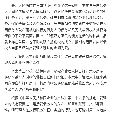
最高人民法院在再审判决中确认了这一规则：李某与破产债务
人之间的房屋买卖合同解除后，双方的法律关系转化为清理型的返
还债务关系，双方互负债务。破产制度追求的是公平清理债权债
务、保护全体债权人合法权益，破产抵销权的实质在于避免债权人
因债务人破产而被迫履行对债务人的债务却又无法从债权人处获得
清偿的不公平局面。因此，即便双方互负的债务在标的物种类、品
质上存在差异，也不影响破产抵销权的成立。抵销的范围，应以债
权人申报且经破产管理人确认的金额为限。
三、管理人执行职务的侵权责任：财产先由破产财产清偿，管
理人承担补充赔偿责任
本案第三个核心法律问题，是破产管理人擅自打开案涉房屋、
转移李某个人财物的侵权责任如何承担。本案中，管理人未经李某
同意即自行打开房门，将房内物品转移至他处并收回房屋，构成对
李某个人财产所有权的侵害。
根据《中华人民共和国企业破产法》第二十五条的规定，管理
人的法定职责之一是接管债务人的财产、印章和账簿、文书等资
料。但管理人在执行职务过程中实施的行为，也可能对第三人造成