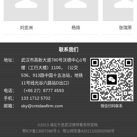
刘忠洲
杨煊
张瑞荣
联系我们
地址：
武汉市高新大道780号沃德中心1号
楼（工行大楼）1106，（公交
536、913路中国十五冶站，地铁
11号线光谷六路站D出口）
电话：
（+86 27）8777 4593
手机：
133 1712 5702
邮箱：
sky@cntslawfirm.com
微信扫码联系
©2013 湖北千思武汉律师事务所官网
鄂ICP备13007396号-1
鄂公网安备42011102002098号