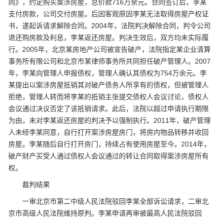
同》，约定购买案涉房屋，总价款716万余元。合同签订后，李某
支付房款，公司交付房屋。后因客观原因李某无法取得房屋产权证
书，遂起诉请求解除合同。2004年，法院判决解除合同，判令公司
退还购房款及利息，李某返还房屋。判决生效后，双方均未实际履
行。2005年，北京某房地产公司被宣告破产，法院指定某企业清算
事务所有限公司和北京市某律师事务所共同担任破产管理人。2007
年，李某向管理人申报债权，管理人确认其债权为754万余元。李
某提出以案涉房屋抵销其对破产债务人所享有的债权，但被管理人
拒绝，管理人转而将李某的抵销主张提交债权人会议讨论，债权人
会议通过决议否定了该抵销请求。此后，法院以超过申请执行期限
为由，未对李某返还房屋的判决予以强制执行。2011年，破产管理
人未经李某同意，自行打开案涉房屋房门，将房内物品转移并收回
房屋。李某随后自行打开房门，持续占有使用房屋至今。2014年，
破产财产买受人通过债权人会议通过的转让合同取得案涉房屋所有
权。
裁判结果
一审北京市第二中级人民法院驳回李某全部诉讼请求，二审北
京市高级人民法院维持原判。李某申请再审被最高人民法院驳回