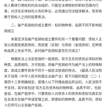
权人集体行使权利的自治组织，只能在法律授权的职权范围内行
事；对涉及实体权利义务的争议，必须通过司法程序解决，而非依
赖于债权人之间的投票表决。
二、破产抵销权的成立要件：标的物种类、品质不同不影响抵
销成立
本案还涉及破产抵销权成立要件的另一个重要问题：债权人主
张以房屋抵销其债权，而房屋（实物）与债权（金钱债权）在种类
和品质上完全不同，此时破产抵销权是否仍可成立？
根据民法上法定抵销的一般规则，双方互负的债务必须标的物
种类、品质相同，方可抵销。但破产抵销权作为破产法上的特殊制
度，其成立要件具有不同于一般民法抵销的特点。《最高人民法院
关于适用〈中华人民共和国企业破产法〉若干问题的规定（二）》
第四十三条明确规定，管理人以下列理由提出异议的，人民法院不
予支持，其中就包括“双方互负债务标的物种类、品质不同”。也就
是说，在破产程序中，只要债权人对债务人的债务和债权均真实存
在且发生在破产申请受理之前，即使标的物种类、品质不同，债权
人仍然可以主张破产抵销。