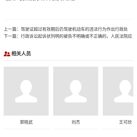
上一篇：驾驶证超过有效期后仍驾驶机动车的违法行为作出行政处
罚，机动车驾驶人不服提起行政诉讼的，人民法院应当如何审查？
下一篇：行政诉讼起诉状列明的被告不明确或不正确的，人民法院应
当如何处理？
相关人员
郭晓武
刘杰
王可欣