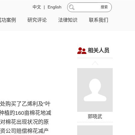
中文
|
English
搜索
成功案例
研究评论
法律知识
联系我们
相关人员
司处购买了乙烯利及“叶
种植的160亩棉花地减
郭晓武
构对棉花出现状况的原
农资公司赔偿棉花减产