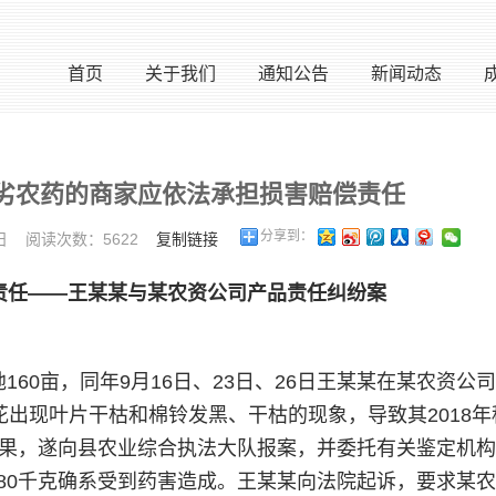
首页
关于我们
通知公告
新闻动态
劣农药的商家应依法承担损害赔偿责任
分享到：
9日 阅读次数：5622
复制链接
责任——王某某与某农资公司产品责任纠纷案
60亩，同年9月16日、23日、26日王某某在某农资公
出现叶片干枯和棉铃发黑、干枯的现象，导致其2018年
映未果，遂向县农业综合执法大队报案，并委托有关鉴定机
080千克确系受到药害造成。王某某向法院起诉，要求某