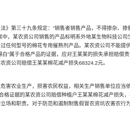
》第三十九条规定：“销售者销售产品，不得掺杂、掺
案中，某农资公司销售的产品标明系外地某生物科技公司生
过任何型号的棉花专用催熟剂产品。某农资公司不能提供
棉白”属于合格产品的证据，应对王某某的损失承担赔偿
资公司赔偿王某某棉花减产损失68324.2元。
害农业生产，损害农民权益，相关生产销售单位应当依
品合格证据的某农资公司赔偿种植户王某某棉花减产损失
的立场和职责。对于防范和遏制制售假冒农资坑农害农行