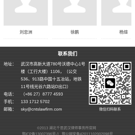
刘忠洲
徐鹏
杨煊
联系我们
地址：
武汉市高新大道780号沃德中心1号
楼（工行大楼）1106，（公交
536、913路中国十五冶站，地铁
11号线光谷六路站D出口）
电话：
（+86 27）8777 4593
手机：
133 1712 5702
邮箱：
sky@cntslawfirm.com
微信扫码联系
©2013 湖北千思武汉律师事务所官网
鄂ICP备13007396号-1
鄂公网安备42011102002098号