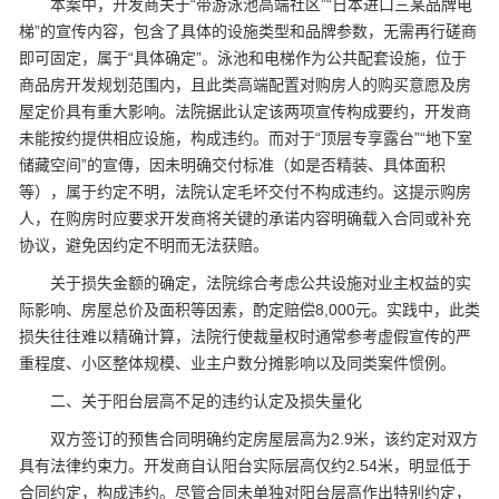
本案中，开发商关于“带游泳池高端社区”“日本进口三某品牌电
梯”的宣传内容，包含了具体的设施类型和品牌参数，无需再行磋商
即可固定，属于“具体确定”。泳池和电梯作为公共配套设施，位于
商品房开发规划范围内，且此类高端配置对购房人的购买意愿及房
屋定价具有重大影响。法院据此认定该两项宣传构成要约，开发商
未能按约提供相应设施，构成违约。而对于“顶层专享露台”“地下室
储藏空间”的宣傳，因未明确交付标准（如是否精装、具体面积
等），属于约定不明，法院认定毛坏交付不构成违约。这提示购房
人，在购房时应要求开发商将关键的承诺内容明确载入合同或补充
协议，避免因约定不明而无法获赔。
关于损失金额的确定，法院综合考虑公共设施对业主权益的实
际影响、房屋总价及面积等因素，酌定赔偿8,000元。实践中，此类
损失往往难以精确计算，法院行使裁量权时通常参考虚假宣传的严
重程度、小区整体规模、业主户数分摊影响以及同类案件惯例。
二、关于阳台层高不足的违约认定及损失量化
双方签订的预售合同明确约定房屋层高为2.9米，该约定对双方
具有法律约束力。开发商自认阳台实际层高仅约2.54米，明显低于
合同约定，构成违约。尽管合同未单独对阳台层高作出特别约定，