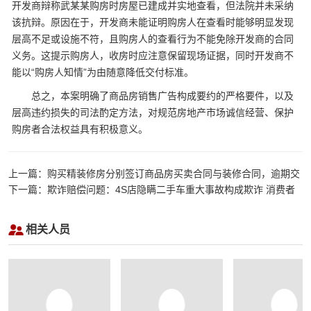
开发商辩称武某某购房时房屋已建成并实地查看，但法院并未采纳
该抗辩。原因在于，开发商未能证明购房人在查看时能够明显发现
层高不足或设施不符，且购房人的查看行为不能免除开发商的合同
义务。这提示购房人，收房时应注意保留现场证据，同时开发商不
能以“购房人知情”为由随意降低交付标准。
总之，本案明确了商品房销售广告构成要约的严格要件，以及
层高违约损失的司法酌定方法，对规范房地产市场诚信经营、保护
购房者合法权益具有积极意义。
上一篇：购买精装修房分别签订商品房买卖合同与装修合同，逾期交
房违约责任谁承担
下一篇：欺诈赔偿问题：4S店隐瞒二手车重大事故构成欺诈 消费者
获判车价三倍赔偿
相关人员