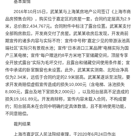
基本案情
2016年10月15日，武某某与上海某房地产公司签订《上海市商
品房预售合同》，购买位于嘉定区的房屋一套，合同约定层高为2.9
米，总价款2,434,767元。合同附件中标注了露台位置。武某某支付
全部购房款后，开发商交付了房屋。武某某收房后发现，开发商前
期宣传的诸多内容与实际不符：宣传中号称“嘉定少见的带游泳池高
端社区”实际只有景观水池；宣传“日本进口三某品牌”电梯实际为国
产三某电梯；宣传“每户赠送约8平方米地下室储藏空间，顶层专享
全开放式露台”实际为毛坏交付，且露台和储藏空间使用条件差；宣
传中承诺的卧室飘窗也未设置。此外，武某某实测南、北阳台净高
仅为2.34米，远低于合同约定的2.9米层高。武某某遂诉至法院，要
求开发商赔偿虚假宣传造成的损失10,000元（含电梯、泳池损失
8,000元，露台及地下室损失2,000元），以及阳台层高不足造成的
损失19,161.89元。开发商辩称，宣传内容未载入合同，不构成要
约；阳台层高未在合同中明确约定具体数值，且不影响使用功能，
不同意赔偿。
裁判结果
上海市嘉定区人民法院经审理，于2020年6月24日作出