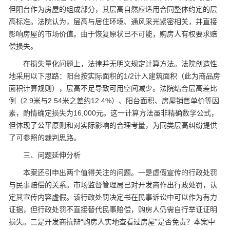
但阳台作为房屋的组成部分，其层高自然应适用合同整体约定的层
高标准。法院认为，层高与居住环境、通风采光紧密相关，并直接
影响房屋的市场价值。由于恢复原状已不可能，购房人有权要求赔
偿损失。
在损失量化问题上，法律并无明文规定计算方法。法院创造性
地采用以下思路：阳台按实际面积的1/2计入建筑面积（此为商品房
面积计算规则），层高不足导致可用空间减少。法院结合层高差比
例（2.9米与2.54米之差约12.4%）、阳台面积、房屋销售单价等因
素，酌情确定损失为16,000元。这一计算方法虽非精确数学公式，
但体现了公平原则和对实际影响的合理考量，为同类层高纠纷提供
了可参照的裁判思路。
三、问题延伸分析
本案还引申出两个值得关注的问题。一是虚假宣传的行政处罚
与民事赔偿的关系。市场监督管理局已对开发商作出行政处罚，认
定其宣传内容虚假。该行政处罚决定书在民事诉讼中可以作为有力
证据，但行政处罚不直接替代民事赔偿，购房人仍需自行举证证明
损失。二是开发商抗辩“购房人实地查看过房屋”是否免责？本案中