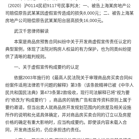
（2020）沪0114民初9117号民事判决：一、被告上海某房地产公
司赔偿原告武某某因虚假宣传造成的损失8,000元；二、被告上海某
房地产公司赔偿原告武某某阳台层高损失16,000元。
武汉千思律师解读
本案是商品房预售合同纠纷中关于开发商虚假宣传责任认定的
典型案例，体现了法院对购房人权益的有力保护，也为同类纠纷提
供了清晰的裁判规则。
一、关于虚假宣传构成要约的认定
依据2003年施行的《最高人民法院关于审理商品房买卖合同纠
纷案件适用法律若干问题的解释》第3条（该条款精神已被《中华人
民共和国民法典》第473条第2款吸收，现行司法解释已将“视为要
约”修改为“构成要约”），商品房的销售广告和宣传资料原则上属于
要约邀请，但当出卖人就商品房开发规划范围内的房屋及相关设施
所作的说明和允诺具体确定，并对商品房买卖合同的订立以及房屋
价格的确定有重大影响时，应当构成要约。即使该内容未载入合
同，开发商违反的，仍应承担违约责任。