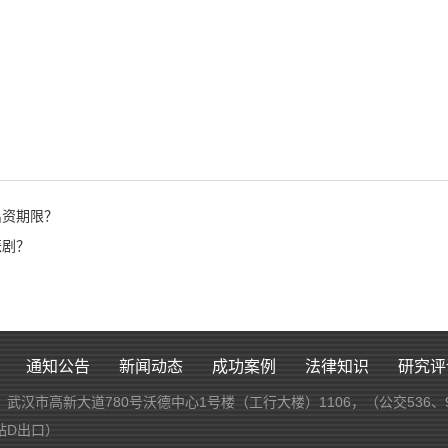
出资期限？
悲剧？
通知公告
新闻动态
成功案例
法律知识
研究评
：武汉市高新大道780号沃德中心1号楼（工行大楼）1106，（公交536、
站D出口）