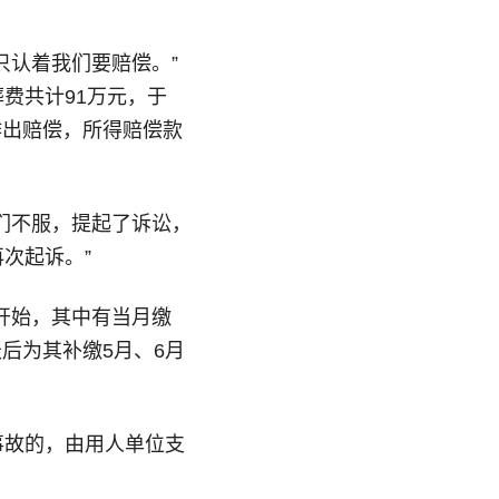
只认着我们要赔偿。”
张瑞荣
费共计91万元，于
作出赔偿，所得赔偿款
们不服，提起了诉讼，
次起诉。”
王燕琼
开始，其中有当月缴
后为其补缴5月、6月
事故的，由用人单位支
王可欣