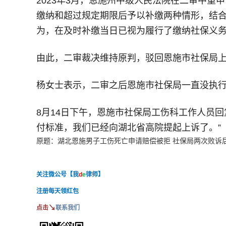
2023年3月，恩施州中级人民法院在二审中
缴纳和超过规定期限后予以补缴两种情形，结
为，在及时补缴当日已视为履行了缴纳社保义
由此，二审裁决维持原判，驳回恩施市社保局
杨女士表示，二审之后恩施市社保局一直没执
8月14日下午，恩施市社保局工伤科工作人员
付标准，我们已经向湖北省高院提起上诉了。”
原题：湖北恩施男子工伤死亡申请赔偿被拒 社保局两次败诉
关注微公号【我
d
e
律师】
注册每天领红包
↘
点击
联系我们