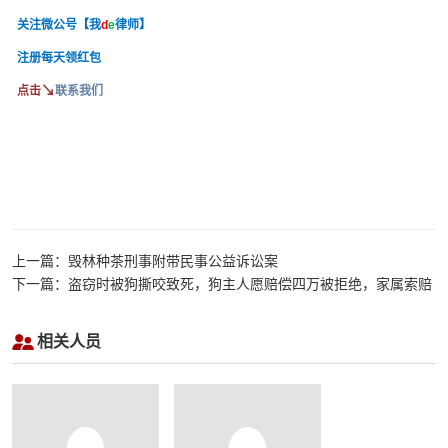
关注微公号【我
d
e
律师】
注册每天领红包
↘
点击
联系我们
上一篇：毁林种茶刑事附带民事公益诉讼案
下一篇：盗窃时被狗撕咬致死，狗主人愿赔偿四万被拒绝，家属索赔
66万！法院怎么判决
相关人员