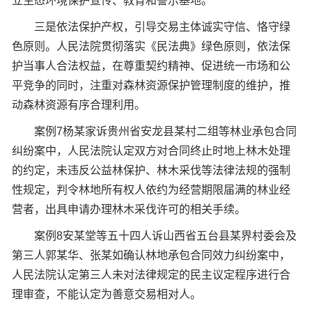
立生态环境保护宣传、教育和警示基地。
三是依法保护产权，引导交易主体诚实守信、恪守绿
色原则。人民法院贯彻落实《民法典》绿色原则，依法保
护当事人合法权益，在尊重契约精神、促进统一市场和公
平竞争的同时，注重对森林资源保护管理制度的维护，推
动森林资源有序合理利用。
案例7杨某家诉贵州省安龙县某村二组等林业承包合同
纠纷案中，人民法院认定双方对合同终止时地上林木处理
的约定，未违反公益林保护、林木采伐等法律法规的强制
性规定，判令林地所有权人依约为经营期限届满的林业经
营者，出具申请办理林木采伐许可的相关手续。
案例8安某堂等五十四人诉山西省五台县某界村委会及
第三人郭某华、张某如确认林地承包合同效力纠纷案中，
人民法院认定第三人未对法律规定的民主议定程序进行合
理审查，不能认定为善意交易相对人。