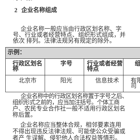
2
企业名称组成
企业名称一般应当由行政区划名称、字
号、行业或者经营特
点、组织形式组成，并
依次
排列。法律法规另有规定的除外。
示例：
行政区划名
字号
行业或者经营
称
特点
北京市
阳光
信息技术
有
司
企业名称中的行政区划名称置于字号之后、
组织形式之前的，应当加注括号。个体工商
户、农民专业合作社一般不适用行政区划名
称后置。
企业名称应当整体合规，相邻要素连用
不得出现违反法律法
规、可能使公众受骗或
者产
生误解、侵犯他人合法权益等情形。