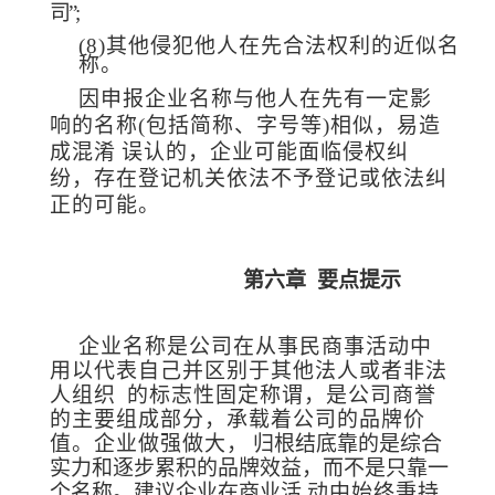
司”;
(8)
其他侵犯他人在先合法权利的近似名
称。
因申报企业名称与他人在先有一定影
响的名称(包括简称、字号等)相
似，易造
成混淆
误认的，企业可能面临侵权纠
纷，存在登记机关依法不予登记或依法纠
正的可能。
第六章
要点提示
企业名称是公司在从事民商事活动中
用以代表自己并区别于
其他法人或者非法
人组织
的标志性固定称谓，是公司商誉
的主要组成部分，承载着公司的品牌价
值。企业做强做大，
归根结底靠的是综合
实力和逐步累积的品牌效益，而不是只靠一
个名称。建议企
业在商业活
动中始终秉持