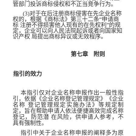
管部门投诉商标侵权和不正当竞争行为。
(3)
对于在后注册商标侵害在先企业名称
权的，根据《商标法》第三十二条“申
请商
标
注册不得损害他人现有的在先权利”的规
定，企业可以向人民法院起诉
或者向国家知
识产权
局提出商标异议或无效程序。
第七章
附则
指引的效力
本指引仅对企业名称申报作出一般性指
引，依据《企业名称登记
管理规定》《企业
名称
登记管理规定实施办法》等规定制
定，旨在帮助申请人依法便
捷高效完成名称
登记，防范潜
在风险，供申请人参考，不
具有强制性。
指引中关于企业名称申报的阐释多为原