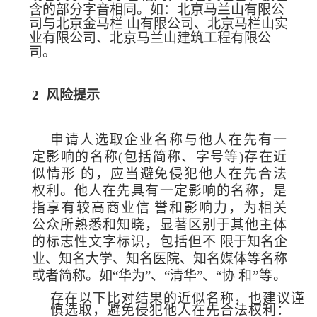
含的部分字音相同。如：北
京马兰山有限公
司与北京金马栏
山有限公司、北京马栏山实
业有限公司、北京马兰山
建筑工程有限公
司。
2
风险提示
申请人选取企业名称与他人在先有一
定影响的名称(包括简称、字号等
)
存在近
似情形
的，应当避免侵犯他人在先合法
权利。他人在先
具有一定影响的名称，是
指享有较高商业信
誉和影响力，为相关
公众所熟悉和知晓，显
著区别于其他主体
的标志性文字标识，包括但不
限于知名企
业、知名大学、知名医院、知名媒体
等名称
或者简称。如“华为”、“清华”、“协
和”等。
存在以下比对结果的近似名称，也建议谨
慎选取，避免侵犯他人
在先合法权利：