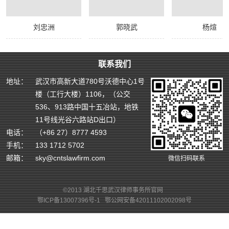
刘忠洲
郭晓武
杨煊
联系我们
地址：
武汉市高新大道780号沃德中心1号
楼（工行大楼）1106，（公交
536、913路中国十五冶站，地铁
11号线光谷六路站D出口）
电话：
（+86 27）8777 4593
手机：
133 1712 5702
邮箱：
sky@cntslawfirm.com
微信扫码联系
©2013 湖北千思武汉律师事务所官网
鄂ICP备13007396号-1
鄂公网安备42011102002098号