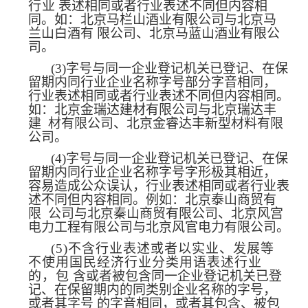
行业
表述相同或者行业表述不同但内容相
同。如：北京马栏山酒业有
限公司与北京马
兰山白酒有
限公司、北京马蓝山酒业有限公
司。
(3)
字号与同一企业登记机关已登记、在保
留期内同行
业企业名称字号部分字音相同，
行业表述相同或者行业表述不同但内容相同。
如：北京金瑞达
建材有限公司与北京瑞达丰
建
材有限公司、北京金睿达丰新型材料有限
公司。
(4)
字号与同一企业登记机关已登记、在保
留期内同行
业企业名称字号字形极其相近，
容易造成公众误认，行业表述相同或者行业表
述不同但内容相同。
例如：北京泰山商贸有
限
公司与北京秦山商贸有限公司、北京风宫
电力工程有限公司与北京风官电力
有限公司。
(5)
不含行业表述或者以实业、发展等
不使
用国民经济行业分类用语表述行业
的，包
含或者被包含同一企业登记机关已登
记、在保留期内的同类别企业名
称的字号，
或者其字号
的字音相同，或者其包含、被包