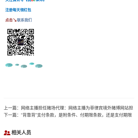
关注微公号【我
d
e
律师】
注册每天领红包
↘
点击
联系我们
上一篇：网络主播担任赌场代理：网络主播为菲律宾境外赌博网站担
任代理，招揽参赌人员，获取赌博佣金，已构成开设赌场罪
下一篇：“背靠背”支付条款，是附条件、付期限条款，还是支付期限
约定不明？解决思路
相关人员